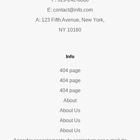
E:
contact@info.com
A: 123 Fifth Avenue, New York,
NY 10160
Info
404 page
404 page
404 page
About
About Us
About Us
About Us