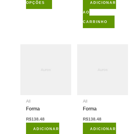
OPÇÕES
ADICIONAR
escolhidas
AO
na
CARRINHO
página
do
produto
All
All
Forma
Forma
R$
138.48
R$
138.48
ADICIONAR
ADICIONAR