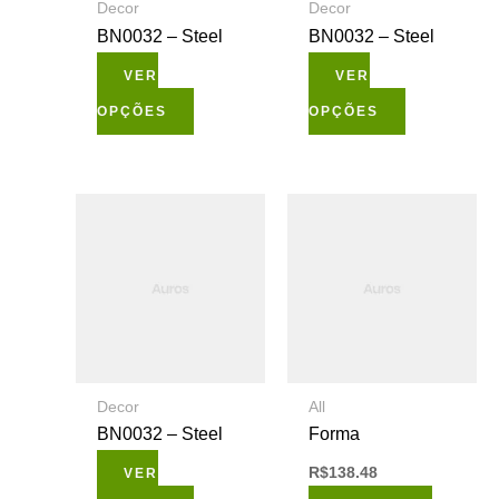
Decor
Decor
opções
opções
BN0032 – Steel
BN0032 – Steel
podem
podem
VER
VER
ser
ser
OPÇÕES
OPÇÕES
escolhidas
escolhidas
na
na
página
página
Este
do
do
produto
produto
produto
tem
várias
variantes.
As
Decor
All
opções
BN0032 – Steel
Forma
podem
R$
138.48
VER
ser